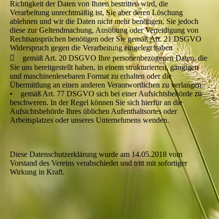
Richtigkeit der Daten von Ihnen bestritten wird, die
Verarbeitung unrechtmäßig ist, Sie aber deren Löschung
ablehnen und wir die Daten nicht mehr benötigen, Sie jedoch
diese zur Geltendmachung, Ausübung oder Verteidigung von
Rechtsansprüchen benötigen oder Sie gemäß Art. 21 DSGVO
Widerspruch gegen die Verarbeitung eingelegt haben
 gemäß Art. 20 DSGVO Ihre personenbezogenen Daten, die
Sie uns bereitgestellt haben, in einem strukturierten, gängigen
und maschinenlesebaren Format zu erhalten oder die
Übermittlung an einen anderen Verantwortlichen zu verlangen
• gemäß Art. 77 DSGVO sich bei einer Aufsichtsbehörde zu
beschweren. In der Regel können Sie sich hierfür an die
Aufsichtsbehörde Ihres üblichen Aufenthaltsortes oder
Arbeitsplatzes oder unseres Unternehmens wenden.
Diese Datenschutzerklärung wurde am 14.05.2018 vom
Vorstand des Vereins verabschiedet und tritt mit sofortiger
Wirkung in Kraft.