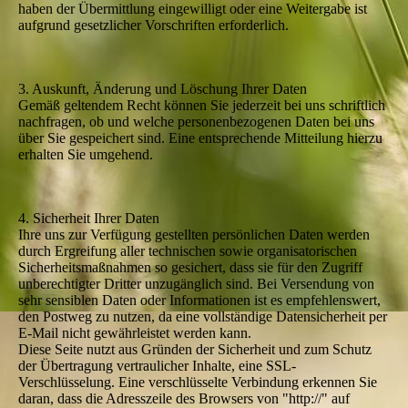
haben der Übermittlung eingewilligt oder eine Weitergabe ist
aufgrund gesetzlicher Vorschriften erforderlich.
3. Auskunft, Änderung und Löschung Ihrer Daten
Gemäß geltendem Recht können Sie jederzeit bei uns schriftlich
nachfragen, ob und welche personenbezogenen Daten bei uns
über Sie gespeichert sind. Eine entsprechende Mitteilung hierzu
erhalten Sie umgehend.
4. Sicherheit Ihrer Daten
Ihre uns zur Verfügung gestellten persönlichen Daten werden
durch Ergreifung aller technischen sowie organisatorischen
Sicherheitsmaßnahmen so gesichert, dass sie für den Zugriff
unberechtigter Dritter unzugänglich sind. Bei Versendung von
sehr sensiblen Daten oder Informationen ist es empfehlenswert,
den Postweg zu nutzen, da eine vollständige Datensicherheit per
E-Mail nicht gewährleistet werden kann.
Diese Seite nutzt aus Gründen der Sicherheit und zum Schutz
der Übertragung vertraulicher Inhalte, eine SSL-
Verschlüsselung. Eine verschlüsselte Verbindung erkennen Sie
daran, dass die Adresszeile des Browsers von "http://" auf