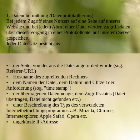
1. Datenübermittlung /Datenprotokollierung
Bei jedem Zugriff eines Nutzers auf eine Seite auf unserer
Website und bei jedem Abruf einer Datei werden Zugriffsdaten
über diesen Vorgang in einer Protokolldatei auf unserem Server
gespeichert.
Jeder Datensatz besteht aus:
• der Seite, von der aus die Datei angefordert wurde (sog.
Referrer-URL)
• Hostname des zugreifenden Rechners
• dem Namen der Datei, dem Datum und Uhrzeit der
Anforderung (sog. "time stamp")
• der übertragenen Datenmenge, dem Zugriffsstatus (Datei
übertragen, Datei nicht gefunden etc.)
• einer Beschreibung des Typs des verwendeten
Internetbetrachtungsprogramms z.B. Mozilla, Chrome,
Internetexplorer, Apple Safari, Opera etc.
• ungekürzte IP-Adresse