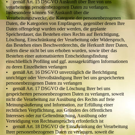
• gemäß Art. 15 DSGVO Auskunft über Ihre von uns
verarbeiteten personenbezogenen Daten zu verlangen.
Insbesondere können Sie Auskunft über die
Verarbeitungszwecke, die Kategorie der personenbezogenen
Daten, die Kategorien von Empfängern, gegenüber denen Ihre
Daten offengelegt wurden oder werden, die geplante
Speicherdauer, das Bestehen eines Rechts auf Berichtigung,
Löschung, Einschränkung der Verarbeitung oder Widerspruch,
das Bestehen eines Beschwerderechts, die Herkunft ihrer Daten,
sofern diese nicht bei uns erhoben wurden, sowie über das
Bestehen einer automatisierten Entscheidungsfindung
einschließlich Profiling und ggf. aussagekräftigen Informationen
zu deren Einzelheiten verlangen
• gemäß Art. 16 DSGVO unverzüglich die Berichtigung
unrichtiger oder Vervollständigung Ihrer bei uns gespeicherten
personenbezogenen Daten zu verlangen
• gemäß Art. 17 DSGVO die Löschung Ihrer bei uns
gespeicherten personenbezogenen Daten zu verlangen, soweit
nicht die Verarbeitung zur Ausübung des Rechts auf freie
Meinungsäußerung und Information, zur Erfüllung einer
rechtlichen Verpflichtung, aus Gründen des öffentlichen
Interesses oder zur Geltendmachung, Ausübung oder
Verteidigung von Rechtsansprüchen erforderlich ist
• gemäß Art. 18 DSGVO die Einschränkung der Verarbeitung
Ihrer personenbezogenen Daten zu verlangen, soweit die