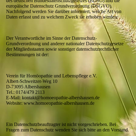
des deutschen Bundesdatenschutzgesetzes (BDSG) und die
europäische Datenschutz Grundverordnung (DSGVO).
Nachfolgend werden Sie darüber informiert, welche Art von
Daten erfasst und zu welchem Zweck sie erhoben werden:
Der Verantwortliche im Sinne der Datenschutz-
Grundverordnung und anderer nationaler Datenschutzgesetze
der Mitgliedsstaaten sowie sonstiger datenschutzrechtlicher
Bestimmungen ist der:
Verein für Homöopathie und Lebenspflege e.V.
Albert-Schweitzer-Weg 10
D-73095 Albershausen
Tel.: 0174/479 2113
E-Mail: kontakt@homoeopathie-albershausen.de
Website: www.homoeopathie-albershausen.de
Ein Datenschutzbeauftragter ist nicht vorgeschrieben. Bei
Fragen zum Datenschutz wenden Sie sich bitte an den Vorstand.