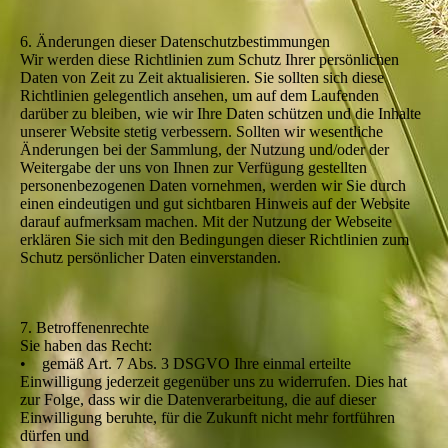
6. Änderungen dieser Datenschutzbestimmungen
Wir werden diese Richtlinien zum Schutz Ihrer persönlichen
Daten von Zeit zu Zeit aktualisieren. Sie sollten sich diese
Richtlinien gelegentlich ansehen, um auf dem Laufenden
darüber zu bleiben, wie wir Ihre Daten schützen und die Inhalte
unserer Website stetig verbessern. Sollten wir wesentliche
Änderungen bei der Sammlung, der Nutzung und/oder der
Weitergabe der uns von Ihnen zur Verfügung gestellten
personenbezogenen Daten vornehmen, werden wir Sie durch
einen eindeutigen und gut sichtbaren Hinweis auf der Website
darauf aufmerksam machen. Mit der Nutzung der Webseite
erklären Sie sich mit den Bedingungen dieser Richtlinien zum
Schutz persönlicher Daten einverstanden.
7. Betroffenenrechte
Sie haben das Recht:
• gemäß Art. 7 Abs. 3 DSGVO Ihre einmal erteilte
Einwilligung jederzeit gegenüber uns zu widerrufen. Dies hat
zur Folge, dass wir die Datenverarbeitung, die auf dieser
Einwilligung beruhte, für die Zukunft nicht mehr fortführen
dürfen und